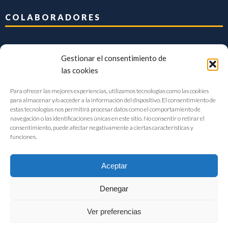
COLABORADORES
Gestionar el consentimiento de
las cookies
Para ofrecer las mejores experiencias, utilizamos tecnologías como las cookies
para almacenar y/o acceder a la información del dispositivo. El consentimiento de
estas tecnologías nos permitirá procesar datos como el comportamiento de
navegación o las identificaciones únicas en este sitio. No consentir o retirar el
consentimiento, puede afectar negativamente a ciertas características y
funciones.
Aceptar
Denegar
FIAB Federación Española de Industrias de la Alimentación y Bebidas
Ver preferencias
©2017 |
Aviso Legal
|
Privacidad
|
Política de cookies