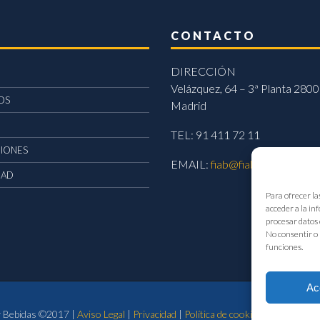
CONTACTO
DIRECCIÓN
Velázquez, 64 – 3ª Planta 2800
OS
Madrid
TEL: 91 411 72 11
CIONES
EMAIL:
fiab@fiab.es
DAD
Para ofrecer la
acceder a la in
procesar datos 
No consentir o 
funciones.
Ac
 y Bebidas ©2017 |
Aviso Legal
|
Privacidad
|
Política de cookies