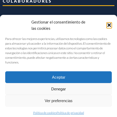
COLABORADORES
Gestionar el consentimiento de
las cookies
Para ofrecer las mejores experiencias, utilizamos tecnologías como las cookies
para almacenar y/o acceder a la información del dispositivo. El consentimiento de
estas tecnologías nos permitirá procesar datos como el comportamiento de
navegación o las identificaciones únicas en este sitio. No consentir o retirar el
consentimiento, puede afectar negativamente a ciertas características y
funciones.
Aceptar
Denegar
FIAB Federación Española de Industrias de la Alimentación y Bebidas
Ver preferencias
©2017 |
Aviso Legal
|
Privacidad
|
Política de cookies
Política de cookies
Política de privacidad