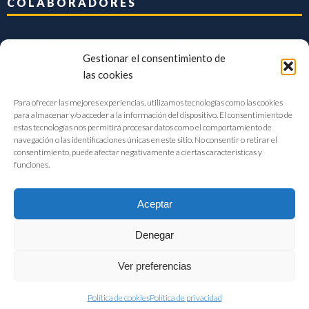
COLABORADORES
Gestionar el consentimiento de
las cookies
Para ofrecer las mejores experiencias, utilizamos tecnologías como las cookies
para almacenar y/o acceder a la información del dispositivo. El consentimiento de
estas tecnologías nos permitirá procesar datos como el comportamiento de
navegación o las identificaciones únicas en este sitio. No consentir o retirar el
consentimiento, puede afectar negativamente a ciertas características y
funciones.
Aceptar
Denegar
FIAB Federación Española de Industrias de la Alimentación y Bebidas
Ver preferencias
©2017 |
Aviso Legal
|
Privacidad
|
Política de cookies
Política de cookies
Política de privacidad