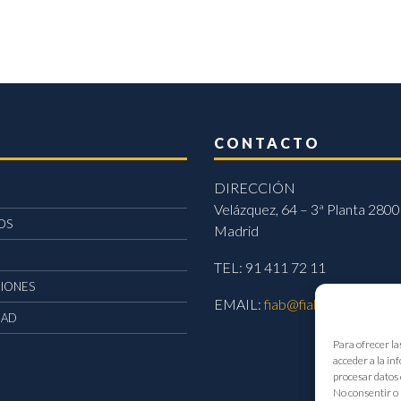
CONTACTO
DIRECCIÓN
Velázquez, 64 – 3ª Planta 2800
OS
Madrid
TEL: 91 411 72 11
CIONES
EMAIL:
fiab@fiab.es
DAD
Para ofrecer la
acceder a la in
procesar datos 
No consentir o 