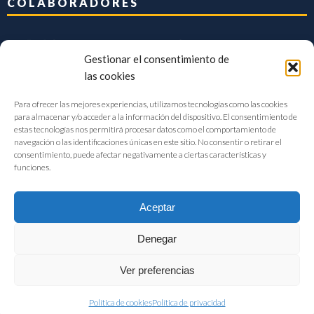
COLABORADORES
Gestionar el consentimiento de
las cookies
Para ofrecer las mejores experiencias, utilizamos tecnologías como las cookies
para almacenar y/o acceder a la información del dispositivo. El consentimiento de
estas tecnologías nos permitirá procesar datos como el comportamiento de
navegación o las identificaciones únicas en este sitio. No consentir o retirar el
consentimiento, puede afectar negativamente a ciertas características y
funciones.
Aceptar
Denegar
FIAB Federación Española de Industrias de la Alimentación y Bebidas
Ver preferencias
©2017 |
Aviso Legal
|
Privacidad
|
Política de cookies
Política de cookies
Política de privacidad