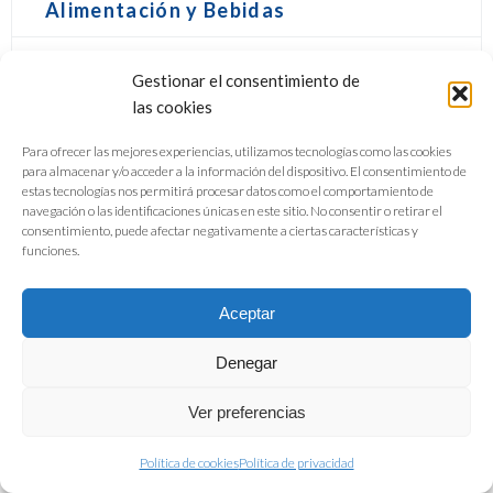
Alimentación y Bebidas
Gestionar el consentimiento de
DESCARGAR PDF
las cookies
Para ofrecer las mejores experiencias, utilizamos tecnologías como las cookies
para almacenar y/o acceder a la información del dispositivo. El consentimiento de
estas tecnologías nos permitirá procesar datos como el comportamiento de
navegación o las identificaciones únicas en este sitio. No consentir o retirar el
consentimiento, puede afectar negativamente a ciertas características y
funciones.
Aceptar
Denegar
Ver preferencias
Política de cookies
Política de privacidad