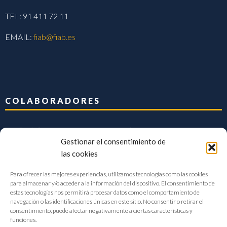
TEL: 91 411 72 11
EMAIL:
fiab@fiab.es
COLABORADORES
Gestionar el consentimiento de
las cookies
Para ofrecer las mejores experiencias, utilizamos tecnologías como las cookies
para almacenar y/o acceder a la información del dispositivo. El consentimiento de
estas tecnologías nos permitirá procesar datos como el comportamiento de
navegación o las identificaciones únicas en este sitio. No consentir o retirar el
consentimiento, puede afectar negativamente a ciertas características y
funciones.