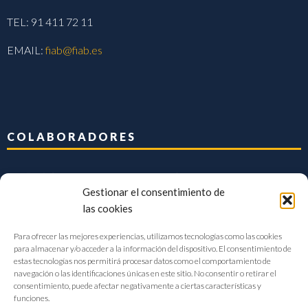
TEL: 91 411 72 11
EMAIL:
fiab@fiab.es
COLABORADORES
Gestionar el consentimiento de
las cookies
Para ofrecer las mejores experiencias, utilizamos tecnologías como las cookies
para almacenar y/o acceder a la información del dispositivo. El consentimiento de
estas tecnologías nos permitirá procesar datos como el comportamiento de
navegación o las identificaciones únicas en este sitio. No consentir o retirar el
consentimiento, puede afectar negativamente a ciertas características y
funciones.