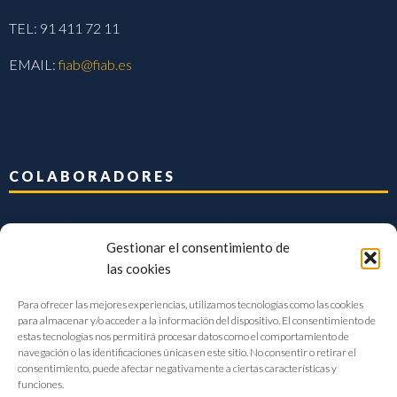
TEL: 91 411 72 11
EMAIL:
fiab@fiab.es
COLABORADORES
Gestionar el consentimiento de
las cookies
Para ofrecer las mejores experiencias, utilizamos tecnologías como las cookies
para almacenar y/o acceder a la información del dispositivo. El consentimiento de
estas tecnologías nos permitirá procesar datos como el comportamiento de
navegación o las identificaciones únicas en este sitio. No consentir o retirar el
consentimiento, puede afectar negativamente a ciertas características y
funciones.