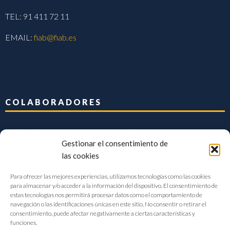
TEL: 91 411 72 11
EMAIL:
fiab@fiab.es
COLABORADORES
Gestionar el consentimiento de
las cookies
Para ofrecer las mejores experiencias, utilizamos tecnologías como las cookies
para almacenar y/o acceder a la información del dispositivo. El consentimiento de
estas tecnologías nos permitirá procesar datos como el comportamiento de
navegación o las identificaciones únicas en este sitio. No consentir o retirar el
consentimiento, puede afectar negativamente a ciertas características y
funciones.