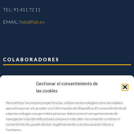
TEL: 91 411 72 11
EMAIL:
fiab@fiab.es
COLABORADORES
Gestionar el consentimiento de
las cookies
Para ofrecer las mejores experiencias, utilizamos tecnologías como las cookies
para almacenar y/o acceder a la información del dispositivo. El consentimiento de
estas tecnologías nos permitirá procesar datos como el comportamiento de
navegación o las identificaciones únicas en este sitio. No consentir o retirar el
consentimiento, puede afectar negativamente a ciertas características y
funciones.