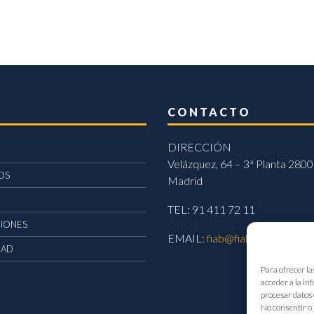
CONTACTO
DIRECCIÓN
Velázquez, 64 – 3ª Planta 2800
OS
Madrid
TEL: 91 411 72 11
CIONES
EMAIL:
fiab@fiab.es
DAD
Para ofrecer la
acceder a la in
procesar datos 
No consentir o 