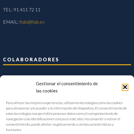
TEL: 91 411 72 11
EMAIL:
fiab@fiab.es
COLABORADORES
Gestionar el consentimiento de
las cookies
Para ofrecer las mejores experiencias, utilizamos tecnologías como las cookies
para almacenar y/o acceder a la información del dispositivo. El consentimiento de
estas tecnologías nos permitirá procesar datos como el comportamiento de
navegación o las identificaciones únicas en este sitio. No consentir o retirar el
consentimiento, puede afectar negativamente a ciertas características y
funciones.