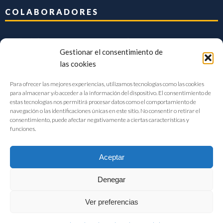
COLABORADORES
Gestionar el consentimiento de
las cookies
Para ofrecer las mejores experiencias, utilizamos tecnologías como las cookies
para almacenar y/o acceder a la información del dispositivo. El consentimiento de
estas tecnologías nos permitirá procesar datos como el comportamiento de
navegación o las identificaciones únicas en este sitio. No consentir o retirar el
consentimiento, puede afectar negativamente a ciertas características y
funciones.
Aceptar
Denegar
FIAB Federación Española de Industrias de la Alimentación y Bebidas
Ver preferencias
©2017 |
Aviso Legal
|
Privacidad
|
Política de cookies