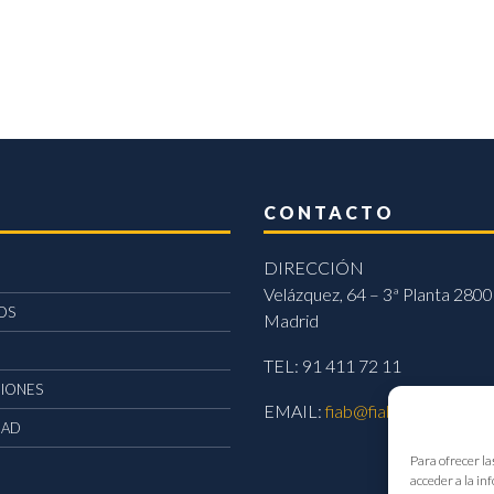
CONTACTO
DIRECCIÓN
Velázquez, 64 – 3ª Planta 2800
OS
Madrid
TEL: 91 411 72 11
CIONES
EMAIL:
fiab@fiab.es
DAD
Para ofrecer la
acceder a la in