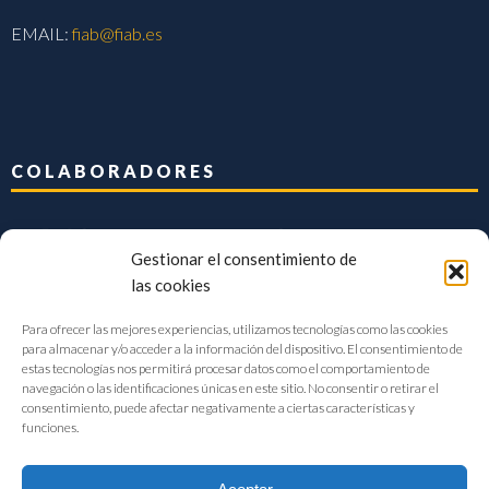
EMAIL:
fiab@fiab.es
COLABORADORES
Gestionar el consentimiento de
las cookies
Para ofrecer las mejores experiencias, utilizamos tecnologías como las cookies
para almacenar y/o acceder a la información del dispositivo. El consentimiento de
estas tecnologías nos permitirá procesar datos como el comportamiento de
navegación o las identificaciones únicas en este sitio. No consentir o retirar el
consentimiento, puede afectar negativamente a ciertas características y
funciones.