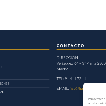
CONTACTO
DIRECCIÓN
Velázquez, 64 – 3ª Planta 2800
OS
Madrid
TEL: 91 411 72 11
CIONES
EMAIL:
fiab@fiab.es
DAD
Para ofrecer la
acceder a la in