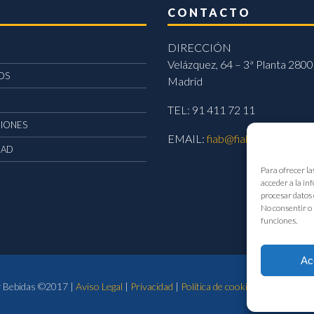
CONTACTO
DIRECCIÓN
Velázquez, 64 – 3ª Planta 2800
OS
Madrid
TEL: 91 411 72 11
CIONES
EMAIL:
fiab@fiab.es
DAD
Para ofrecer la
acceder a la in
procesar datos 
No consentir o 
funciones.
Ac
 y Bebidas ©2017 |
Aviso Legal
|
Privacidad
|
Política de cookies