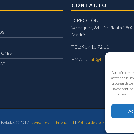
CONTACTO
DIRECCIÓN
Velázquez, 64 – 3ª Planta 2800
OS
Madrid
TEL: 91 411 72 11
CIONES
EMAIL:
fiab@fiab.es
DAD
Para ofrecer la
acceder a la in
procesar datos 
No consentir o 
funciones.
Ac
 y Bebidas ©2017 |
Aviso Legal
|
Privacidad
|
Política de cookies