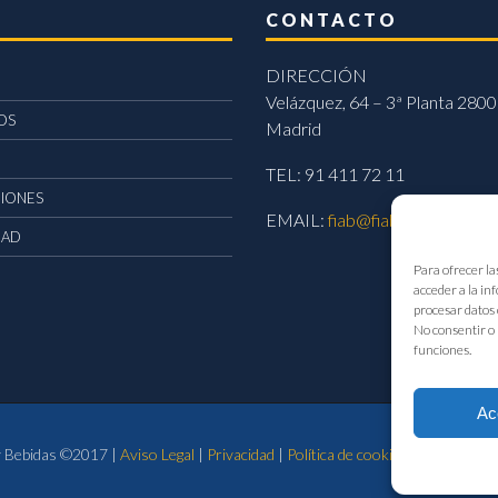
CONTACTO
DIRECCIÓN
Velázquez, 64 – 3ª Planta 2800
OS
Madrid
TEL: 91 411 72 11
CIONES
EMAIL:
fiab@fiab.es
DAD
Para ofrecer la
acceder a la in
procesar datos 
No consentir o 
funciones.
Ac
 y Bebidas ©2017 |
Aviso Legal
|
Privacidad
|
Política de cookies