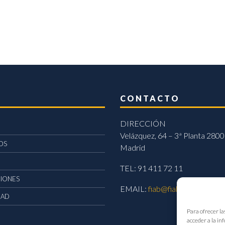
CONTACTO
DIRECCIÓN
Velázquez, 64 – 3ª Planta 2800
OS
Madrid
TEL: 91 411 72 11
CIONES
EMAIL:
fiab@fiab.es
DAD
Para ofrecer la
acceder a la in