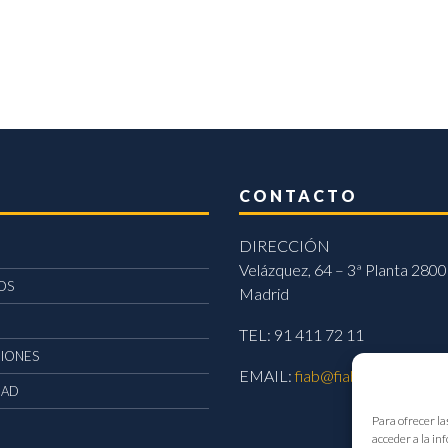
CONTACTO
DIRECCIÓN
Velázquez, 64 – 3ª Planta 2800
OS
Madrid
TEL: 91 411 72 11
CIONES
EMAIL:
fiab@fiab.es
DAD
Para ofrecer la
acceder a la in