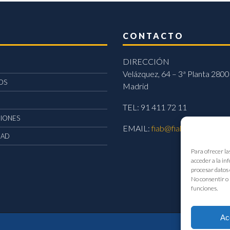
CONTACTO
DIRECCIÓN
Velázquez, 64 – 3ª Planta 2800
OS
Madrid
TEL: 91 411 72 11
CIONES
EMAIL:
fiab@fiab.es
DAD
Para ofrecer la
acceder a la in
procesar datos 
No consentir o 
funciones.
Ac