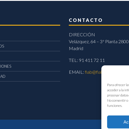
CONTACTO
DIRECCIÓN
Velázquez, 64 – 3ª Planta 2800
OS
Madrid
TEL: 91 411 72 11
CIONES
EMAIL:
fiab@fiab.es
DAD
Para ofrecer la
acceder a la in
procesar datos 
No consentir o 
funciones.
Ac