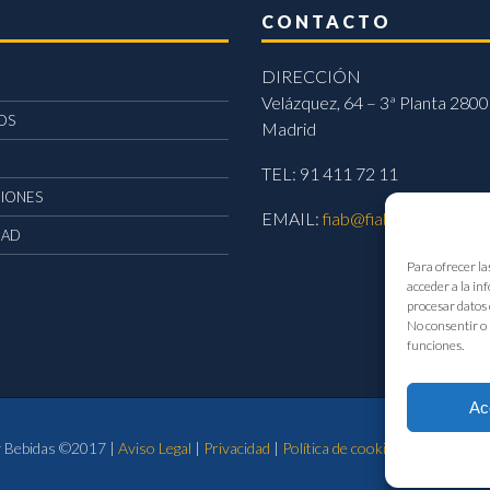
CONTACTO
DIRECCIÓN
Velázquez, 64 – 3ª Planta 2800
OS
Madrid
TEL: 91 411 72 11
CIONES
EMAIL:
fiab@fiab.es
DAD
Para ofrecer la
acceder a la in
procesar datos 
No consentir o 
funciones.
Ac
 y Bebidas ©2017 |
Aviso Legal
|
Privacidad
|
Política de cookies