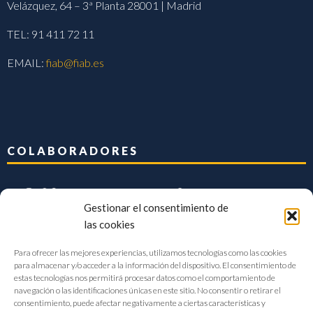
Velázquez, 64 – 3ª Planta 28001 | Madrid
TEL: 91 411 72 11
EMAIL:
fiab@fiab.es
COLABORADORES
Gestionar el consentimiento de
las cookies
Para ofrecer las mejores experiencias, utilizamos tecnologías como las cookies
para almacenar y/o acceder a la información del dispositivo. El consentimiento de
estas tecnologías nos permitirá procesar datos como el comportamiento de
navegación o las identificaciones únicas en este sitio. No consentir o retirar el
consentimiento, puede afectar negativamente a ciertas características y