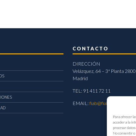
CONTACTO
DIRECCIÓN
Velázquez, 64 – 3ª Planta 2800
OS
Madrid
TEL: 91 411 72 11
CIONES
EMAIL:
fiab@fiab.es
DAD
Para ofrecer la
acceder a la in
procesar datos 
No consentir o 