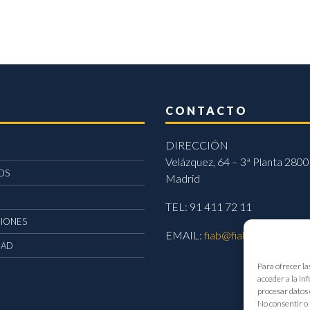
CONTACTO
DIRECCIÓN
Velázquez, 64 – 3ª Planta 2800
OS
Madrid
TEL: 91 411 72 11
CIONES
EMAIL:
fiab@fiab.es
DAD
Para ofrecer la
acceder a la in
procesar datos 
No consentir o 