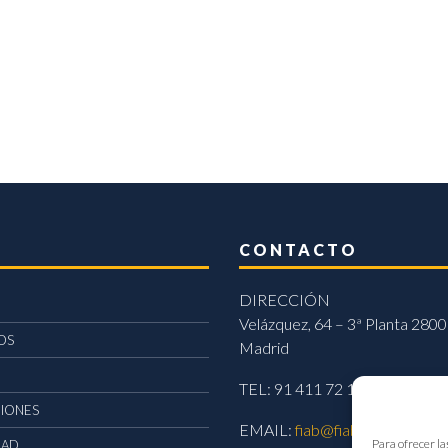
CONTACTO
DIRECCIÓN
Velázquez, 64 – 3ª Planta 2800
OS
Madrid
TEL: 91 411 72 11
CIONES
EMAIL:
fiab@fiab.es
Para ofrecer la
DAD