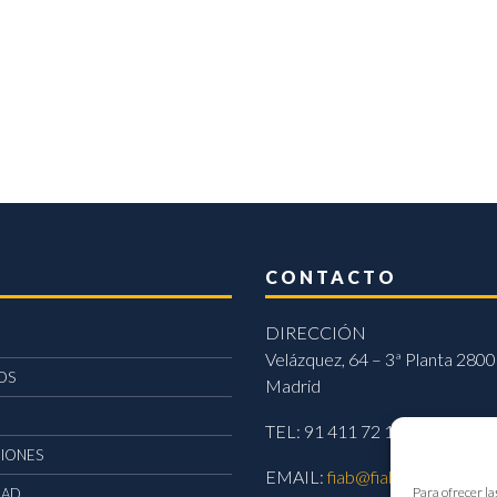
CONTACTO
DIRECCIÓN
Velázquez, 64 – 3ª Planta 2800
OS
Madrid
TEL: 91 411 72 11
CIONES
EMAIL:
fiab@fiab.es
Para ofrecer la
DAD