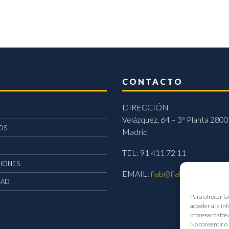
CONTACTO
DIRECCIÓN
Velázquez, 64 – 3ª Planta 2800
OS
Madrid
TEL: 91 411 72 11
CIONES
EMAIL:
fiab@fiab.es
DAD
Para ofrecer la
acceder a la in
procesar datos 
No consentir o 