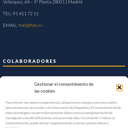
Velázquez, 64 – 3ª Planta 28001 | Madrid
TEL: 91 411 72 11
EMAIL:
fiab@fiab.es
COLABORADORES
Gestionar el consentimiento de
las cookies
Para ofrecer las mejores experiencias, utilizamos tecnologías como las cookies
para almacenar y/o acceder a la información del dispositivo. El consentimiento de
estas tecnologías nos permitirá procesar datos como el comportamiento de
navegación o las identificaciones únicas en este sitio. No consentir o retirar el
consentimiento, puede afectar negativamente a ciertas características y