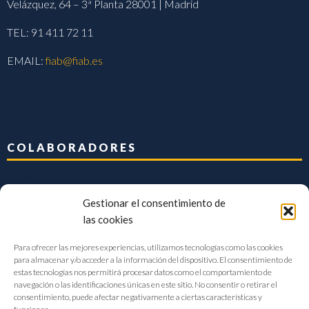
Velázquez, 64 – 3ª Planta 28001 | Madrid
TEL: 91 411 72 11
EMAIL:
fiab@fiab.es
COLABORADORES
Gestionar el consentimiento de
las cookies
Para ofrecer las mejores experiencias, utilizamos tecnologías como las cookies
para almacenar y/o acceder a la información del dispositivo. El consentimiento de
estas tecnologías nos permitirá procesar datos como el comportamiento de
navegación o las identificaciones únicas en este sitio. No consentir o retirar el
consentimiento, puede afectar negativamente a ciertas características y