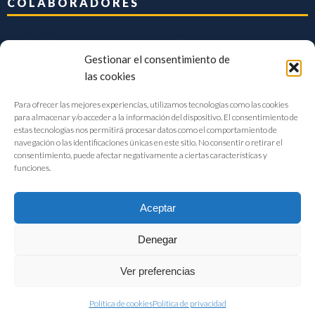
COLABORADORES
Gestionar el consentimiento de
las cookies
Para ofrecer las mejores experiencias, utilizamos tecnologías como las cookies
para almacenar y/o acceder a la información del dispositivo. El consentimiento de
estas tecnologías nos permitirá procesar datos como el comportamiento de
navegación o las identificaciones únicas en este sitio. No consentir o retirar el
consentimiento, puede afectar negativamente a ciertas características y
funciones.
Aceptar
Denegar
FIAB Federación Española de Industrias de la Alimentación y Bebidas
Ver preferencias
©2017 |
Aviso Legal
|
Privacidad
|
Política de cookies
Política de cookies
Política de privacidad