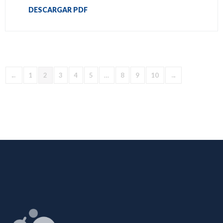
DESCARGAR PDF
←
1
2
3
4
5
…
8
9
10
→