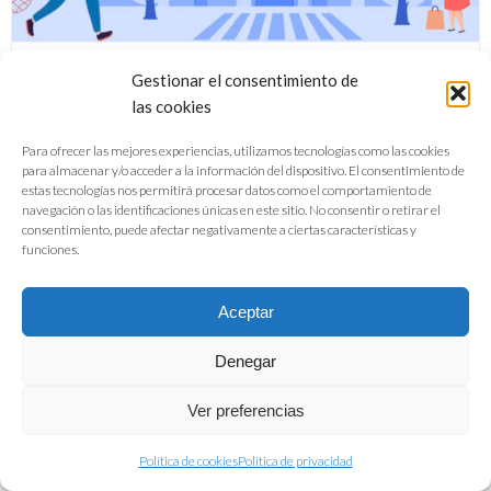
Gestionar el consentimiento de
las cookies
Para ofrecer las mejores experiencias, utilizamos tecnologías como las cookies
para almacenar y/o acceder a la información del dispositivo. El consentimiento de
Guía Buenas Prácticas de Prevención
estas tecnologías nos permitirá procesar datos como el comportamiento de
navegación o las identificaciones únicas en este sitio. No consentir o retirar el
de Covid-19 pequeño comercio de
consentimiento, puede afectar negativamente a ciertas características y
funciones.
alimentación y bebidas
Aceptar
DESCARGAR
Denegar
Ver preferencias
Política de cookies
Política de privacidad