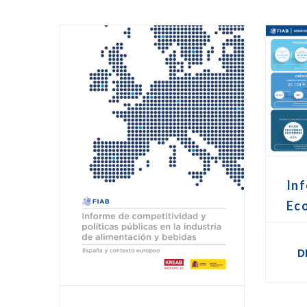
Inf
Ec
D