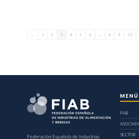
←
1
2
3
4
5
6
…
8
9
10
MENÚ
FIAB
ASOCIAD
SECTOR
Federación Española de Industrias