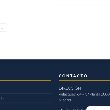
→
CONTACTO
DIRECCIÓN
Velázquez, 64 – 3ª Planta 2800
OS
Madrid
TEL: 91 411 72 11