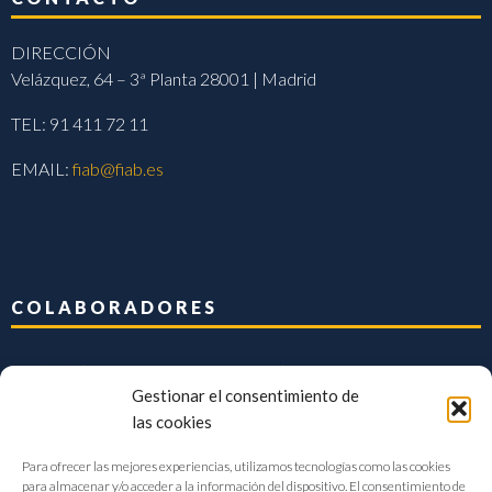
DIRECCIÓN
Velázquez, 64 – 3ª Planta 28001 | Madrid
TEL: 91 411 72 11
EMAIL:
fiab@fiab.es
COLABORADORES
Gestionar el consentimiento de
las cookies
Para ofrecer las mejores experiencias, utilizamos tecnologías como las cookies
para almacenar y/o acceder a la información del dispositivo. El consentimiento de