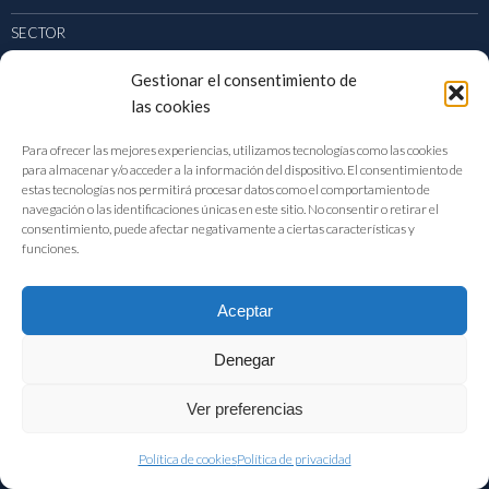
SECTOR
PUBLICACIONES
Gestionar el consentimiento de
las cookies
ACTUALIDAD
Para ofrecer las mejores experiencias, utilizamos tecnologías como las cookies
para almacenar y/o acceder a la información del dispositivo. El consentimiento de
estas tecnologías nos permitirá procesar datos como el comportamiento de
navegación o las identificaciones únicas en este sitio. No consentir o retirar el
consentimiento, puede afectar negativamente a ciertas características y
CONTACTO
funciones.
DIRECCIÓN
Aceptar
Velázquez, 64 – 3ª Planta 28001 | Madrid
TEL: 91 411 72 11
Denegar
EMAIL:
fiab@fiab.es
Ver preferencias
Política de cookies
Política de privacidad