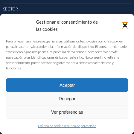
SECTOR
PUBLICACIONES
Gestionar el consentimiento de
las cookies
ACTUALIDAD
Para ofrecer las mejores experiencias, utilizamos tecnologías como las cookies
para almacenar y/o acceder a la información del dispositivo. El consentimiento de
estas tecnologías nos permitirá procesar datos como el comportamiento de
navegación o las identificaciones únicas en este sitio. No consentir o retirar el
consentimiento, puede afectar negativamente a ciertas características y
CONTACTO
funciones.
DIRECCIÓN
Aceptar
Velázquez, 64 – 3ª Planta 28001 | Madrid
TEL: 91 411 72 11
Denegar
EMAIL:
fiab@fiab.es
Ver preferencias
Política de cookies
Política de privacidad