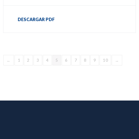
DESCARGAR PDF
←
1
2
3
4
5
6
7
8
9
10
→