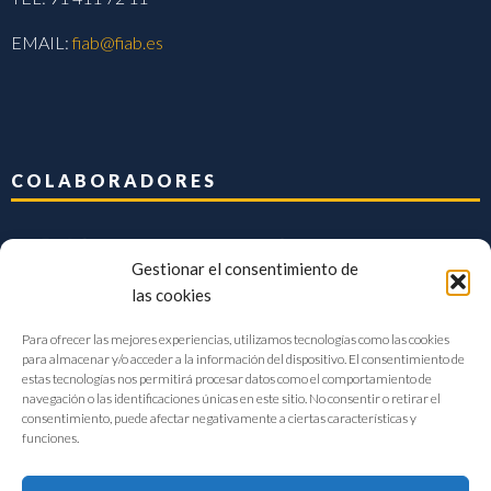
EMAIL:
fiab@fiab.es
COLABORADORES
Gestionar el consentimiento de
las cookies
Para ofrecer las mejores experiencias, utilizamos tecnologías como las cookies
para almacenar y/o acceder a la información del dispositivo. El consentimiento de
estas tecnologías nos permitirá procesar datos como el comportamiento de
navegación o las identificaciones únicas en este sitio. No consentir o retirar el
consentimiento, puede afectar negativamente a ciertas características y
funciones.