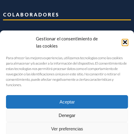
COLABORADORES
Gestionar el consentimiento de
las cookies
Para ofrecer las mejores experiencias, utilizamos tecnologías como las cookies
para almacenar y/o acceder a la información del dispositivo. El consentimiento de
estas tecnologías nos permitirá procesar datos como el comportamiento de
navegación o las identificaciones únicas en este sitio. No consentir o retirar el
consentimiento, puede afectar negativamente a ciertas características y
funciones.
Aceptar
Denegar
FIAB Federación Española de Industrias de la Alimentación y Bebidas
Ver preferencias