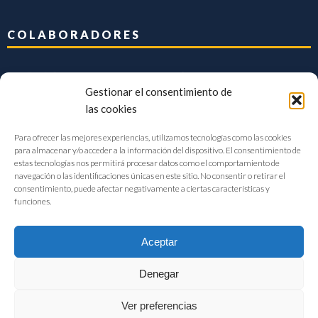
COLABORADORES
Gestionar el consentimiento de
las cookies
Para ofrecer las mejores experiencias, utilizamos tecnologías como las cookies
para almacenar y/o acceder a la información del dispositivo. El consentimiento de
estas tecnologías nos permitirá procesar datos como el comportamiento de
navegación o las identificaciones únicas en este sitio. No consentir o retirar el
consentimiento, puede afectar negativamente a ciertas características y
funciones.
Aceptar
Denegar
FIAB Federación Española de Industrias de la Alimentación y Bebidas
Ver preferencias