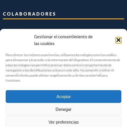
COLABORADORES
Gestionar el consentimiento de
las cookies
Para ofrecer las mejores experiencias, utilizamos tecnologías como las cookies
para almacenar y/o acceder a la información del dispositivo. El consentimiento de
estas tecnologías nos permitirá procesar datos como el comportamiento de
navegación o las identificaciones únicas en este sitio. No consentir o retirar el
consentimiento, puede afectar negativamente a ciertas características y
funciones.
Aceptar
Denegar
FIAB Federación Española de Industrias de la Alimentación y Bebidas
Ver preferencias