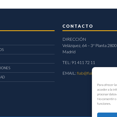
CONTACTO
DIRECCIÓN
Velázquez, 64 – 3ª Planta 2800
OS
Madrid
TEL: 91 411 72 11
CIONES
EMAIL:
fiab@fiab.es
DAD
Para ofrecer la
acceder a la in
procesar datos 
No consentir o 
funciones.