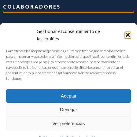
COLABORADORES
Gestionar el consentimiento de
las cookies
Para ofrecer las mejores experiencias, utilizamos tecnologías como las cookies
para almacenar y/o acceder a la información del dispositivo. El consentimiento de
estas tecnologías nos permitirá procesar datos como el comportamiento de
navegación o las identificaciones únicas en este sitio. No consentir o retirar el
consentimiento, puede afectar negativamente a ciertas características y
funciones.
Aceptar
Denegar
FIAB Federación Española de Industrias de la Alimentación y Bebidas
Ver preferencias
©2017 |
Aviso Legal
|
Privacidad
|
Política de cookies