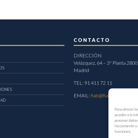
CONTACTO
DIRECCIÓN
Velázquez, 64 – 3ª Planta 2800
OS
Madrid
TEL: 91 411 72 11
CIONES
EMAIL:
fiab@fiab.es
DAD
Para ofrecer la
acceder a la in
procesar datos 
No consentir o 
funciones.