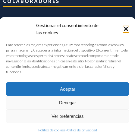
COLABORADORES
Gestionar el consentimiento de
las cookies
Para ofrecer las mejores experiencias, utilizamos tecnologías como las cookies
para almacenar y/o acceder a la información del dispositivo. El consentimiento de
estas tecnologías nos permitirá procesar datos como el comportamiento de
navegación o las identificaciones únicas en este sitio. No consentir o retirar el
consentimiento, puede afectar negativamente a ciertas características y
funciones.
Aceptar
Denegar
FIAB Federación Española de Industrias de la Alimentación y Bebidas
Ver preferencias
©2017 |
Aviso Legal
|
Privacidad
|
Política de cookies
Política de cookies
Política de privacidad