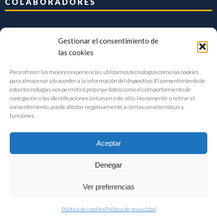
COLABORADORES
Gestionar el consentimiento de
las cookies
Para ofrecer las mejores experiencias, utilizamos tecnologías como las cookies
para almacenar y/o acceder a la información del dispositivo. El consentimiento de
estas tecnologías nos permitirá procesar datos como el comportamiento de
navegación o las identificaciones únicas en este sitio. No consentir o retirar el
consentimiento, puede afectar negativamente a ciertas características y
funciones.
Aceptar
Denegar
FIAB Federación Española de Industrias de la Alimentación y Bebidas
Ver preferencias
©2017 |
Aviso Legal
|
Privacidad
|
Política de cookies
Política de cookies
Política de privacidad